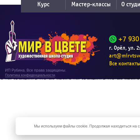
Курс
Мастер-классы
О студ
+7 930
г. Орёл, ул. 
art@mirvtsve
Все контакт
ИП Рубина. Все права защищены.
Политика конфиденциальности
.
Мы используем файлы cookie. Продолжая находиться на са