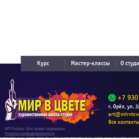
Курс
Мастер-классы
О студ
+7 930
г. Орёл, ул. 
art@mirvtsve
Все контакт
ИП Рубина. Все права защищены.
Политика конфиденциальности
.