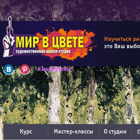
Научиться ри
это Ваш выб
Курс
Мастер-классы
О студии