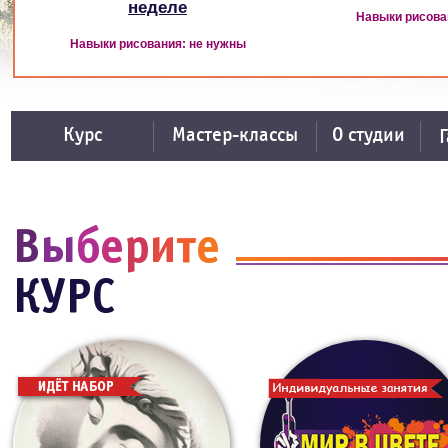
неделе
Навыки рисова
Навыки рисования: не нужны
Курс
Мастер-классы
О студии
В
ы
б
е
р
и
т
е
КУРС