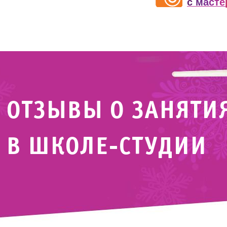
с
м
а
с
т
е
ОТЗЫВЫ О ЗАНЯТИ
В ШКОЛЕ-СТУДИИ