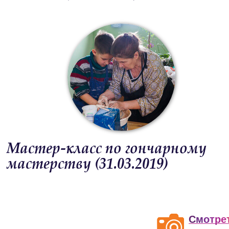
Мастер-класс по гончарному
мастерству (31.03.2019)
С
м
о
т
р
е