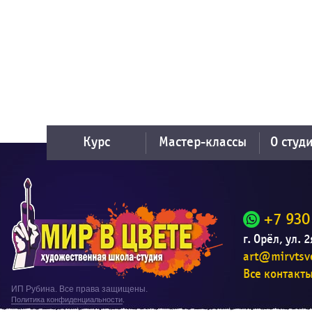
Курс
Мастер-классы
О студ
+7 930
г. Орёл, ул. 
art@mirvtsve
Все контакт
ИП Рубина. Все права защищены.
Политика конфиденциальности
.