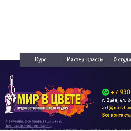
Курс
Мастер-классы
О студ
+7 930
г. Орёл, ул. 
art@mirvtsve
Все контакт
ИП Рубина. Все права защищены.
Политика конфиденциальности
.