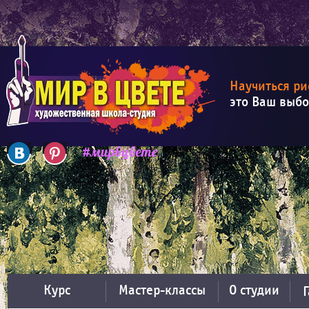
Научиться ри
это Ваш выб
Курс
Мастер-классы
О студии