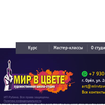
Курс
Мастер-классы
О студ
+7 930
г. Орёл, ул. 
art@mirvtsve
Все контакт
ИП Рубина. Все права защищены.
Политика конфиденциальности
.