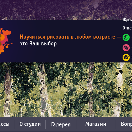
Ждём
Отве
Научиться рисовать в любом возрасте —
это Ваш выбор
ассы
О студии
Магазин
Вопр
Галерея