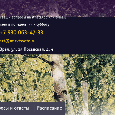
 ваши вопросы на WhatsApp или e-mail
чаем в понедельник и субботу
+7 930 063-47-33
art@mirvtsvete.ru
Орёл, ул. 2я Посадская, д. 4
осы и ответы
Расписание