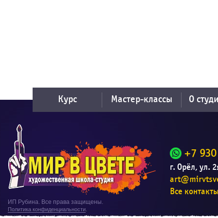
Курс
Мастер-классы
О студ
+7 930
г. Орёл, ул. 
art@mirvtsve
Все контакт
ИП Рубина. Все права защищены.
Политика конфиденциальности
.