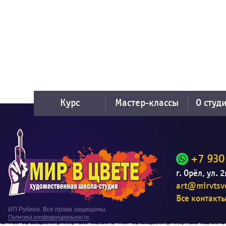
Курс
Мастер-классы
О студ
+7 930
г. Орёл, ул. 
art@mirvtsve
Все контакт
ИП Рубина. Все права защищены.
Политика конфиденциальности
.