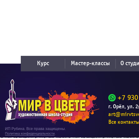
Курс
Мастер-классы
О студ
+7 930
г. Орёл, ул. 
art@mirvtsve
Все контакт
ИП Рубина. Все права защищены.
Политика конфиденциальности
.