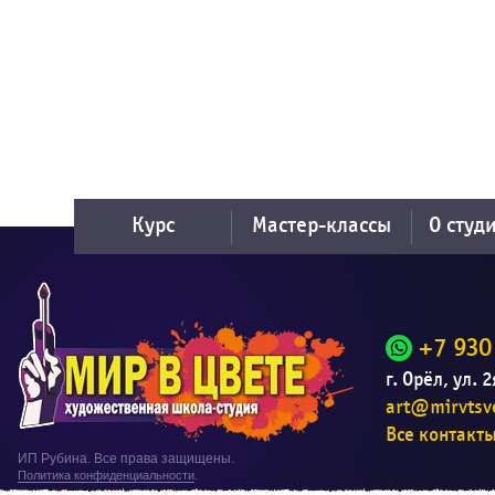
Курс
Мастер-классы
О студ
+7 930
г. Орёл, ул. 
art@mirvtsve
Все контакт
ИП Рубина. Все права защищены.
Политика конфиденциальности
.